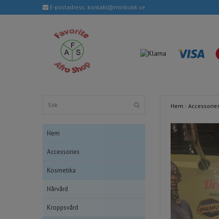
E-postadress:
kontakt@minbutik.se
Hem
›
Accessorie
Hem
Accessories
Kosmetika
Hårvård
Kroppsvård