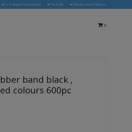
2-4 dagar leveranstid
Fri frakt
Betala med Faktura
0
bber band black ,
ted colours 600pc