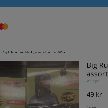
s
›
Big Rubber band black , assorted colours 600pc
Big Ru
assor
I lager.
49 kr
Colour