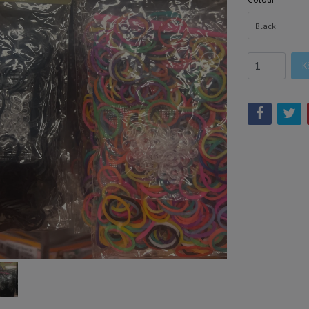
Black
K