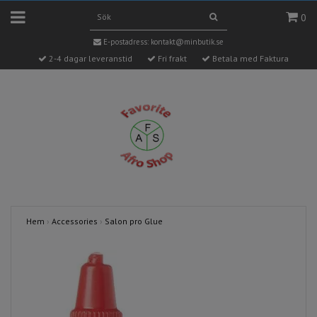
0
E-postadress:
kontakt@minbutik.se
2-4 dagar leveranstid
Fri frakt
Betala med Faktura
Hem
›
Accessories
›
Salon pro Glue