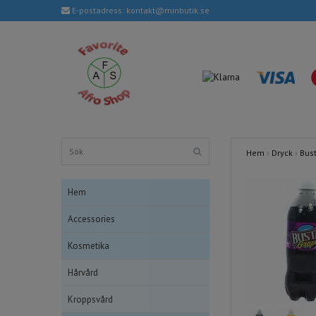
E-postadress:
kontakt@minbutik.se
Hem
›
Dryck
›
Bust
Hem
Accessories
Kosmetika
Hårvård
Kroppsvård