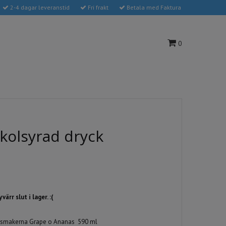
2-4 dagar leveranstid
Fri frakt
Betala med Faktura
0
kolsyrad dryck
ärr slut i lager. :(
 i smakerna Grape o Ananas 590 ml