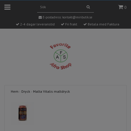
0
E-postadress:
kontakt@minbutik.se
2-4 dagar leveranstid
Fri frakt
Betala med Faktura
Hem
›
Dryck
›
Malta Vitalis maltdryck