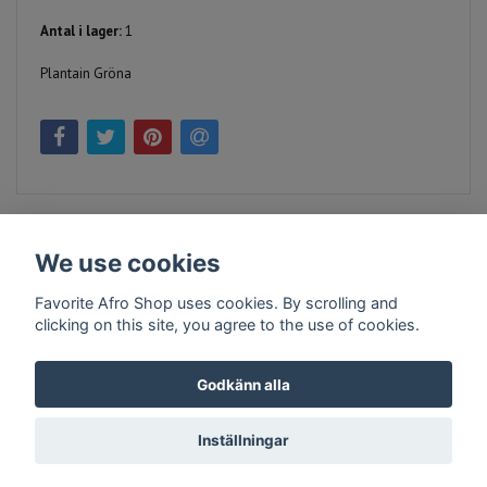
Antal i lager:
1
Plantain Gröna
We use cookies
Favorite Afro Shop uses cookies. By scrolling and
clicking on this site, you agree to the use of cookies.
Kontakt
Köpvillkor
Företagsinfo
Godkänn alla
Inställningar
© Copyright 2026 Favorite Afro Shop
Powered by Quickbutik