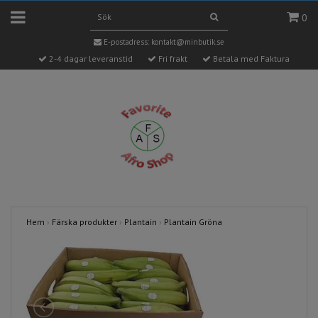
0
E-postadress:
kontakt@minbutik.se
2-4 dagar leveranstid
Fri frakt
Betala med Faktura
Hem
›
Färska produkter
›
Plantain
›
Plantain Gröna