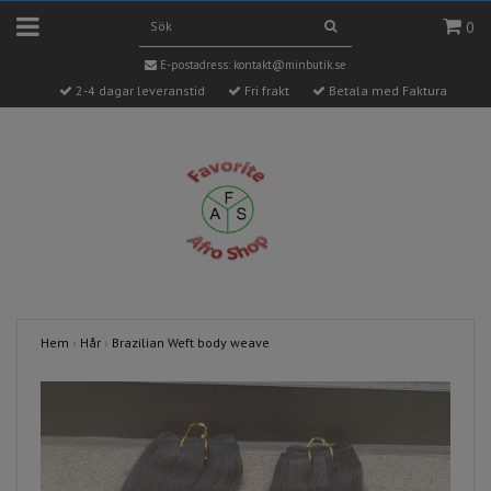
0
E-postadress:
kontakt@minbutik.se
2-4 dagar leveranstid
Fri frakt
Betala med Faktura
Hem
›
Hår
›
Brazilian Weft body weave