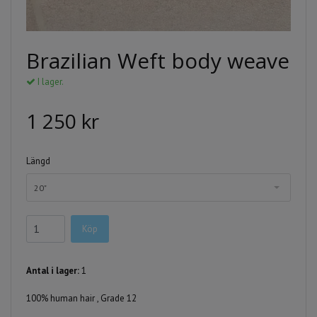
Brazilian Weft body weave
I lager.
1 250 kr
Längd
20"
Köp
Antal i lager:
1
100% human hair , Grade 12