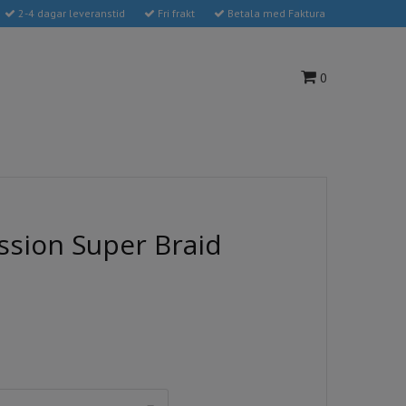
2-4 dagar leveranstid
Fri frakt
Betala med Faktura
0
ssion Super Braid