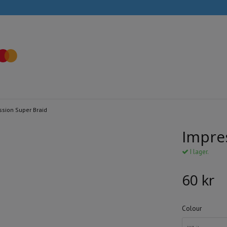
ssion Super Braid
Impre
I lager.
60 kr
Colour