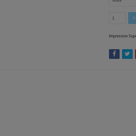
White
K
Impression Super