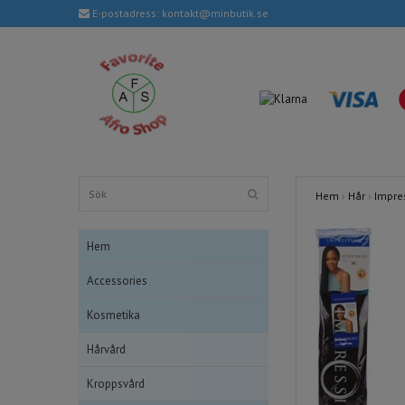
E-postadress:
kontakt@minbutik.se
Hem
›
Hår
›
Impre
Hem
Accessories
Kosmetika
Hårvård
Kroppsvård