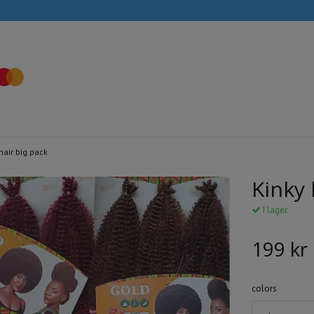
hair big pack
Kinky 
I lager.
199 kr
colors