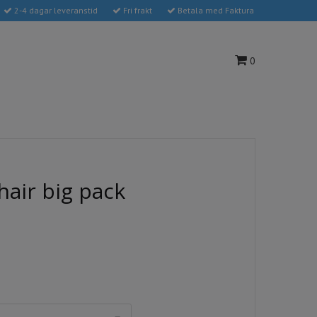
2-4 dagar leveranstid
Fri frakt
Betala med Faktura
0
hair big pack