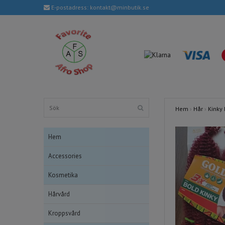
E-postadress:
kontakt@minbutik.se
Hem
›
Hår
›
Kinky 
Hem
Accessories
Kosmetika
Hårvård
Kroppsvård