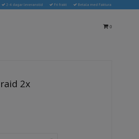
2-4 dagar leveranstid
Fri frakt
Betala med Faktura
0
raid 2x