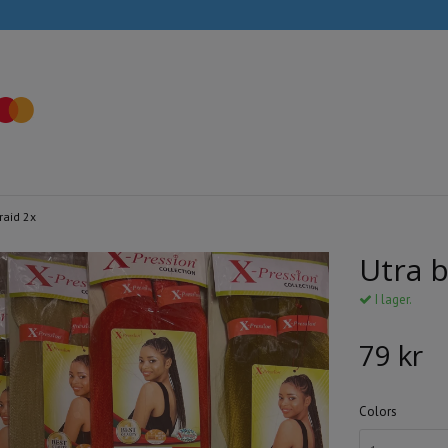
raid 2x
Utra b
I lager.
79 kr
Colors