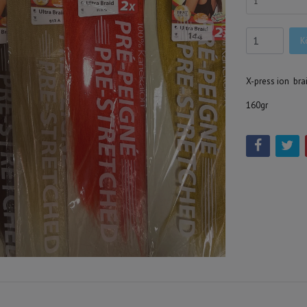
1
K
X-press ion bra
160gr