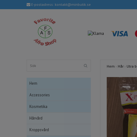
E-postadress:
kontakt@minbutik.se
Hem
›
Hår
›
Utra b
Hem
Accessories
Kosmetika
Hårvård
Kroppsvård