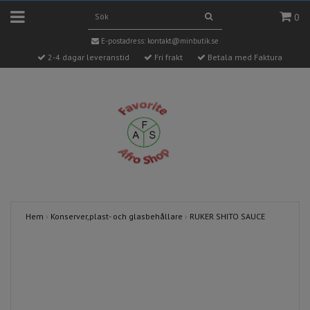
0
E-postadress:
kontakt@minbutik.se
2-4 dagar leveranstid
Fri frakt
Betala med Faktura
Hem
›
Konserver,plast- och glasbehållare
›
RUKER SHITO SAUCE