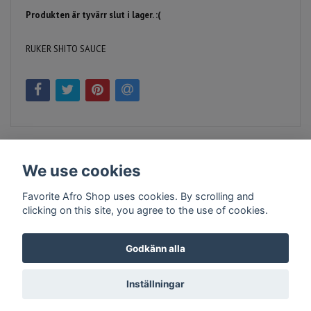
Produkten är tyvärr slut i lager. :(
RUKER SHITO SAUCE
We use cookies
Favorite Afro Shop uses cookies. By scrolling and
clicking on this site, you agree to the use of cookies.
Kontakt
Köpvillkor
Företagsinfo
Godkänn alla
Inställningar
© Copyright 2026 Favorite Afro Shop
Powered by Quickbutik