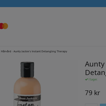
›
Hårvård
›
Aunty Jackie's Instant Detangling Therapy
Aunty 
Detan
I lager.
79 kr