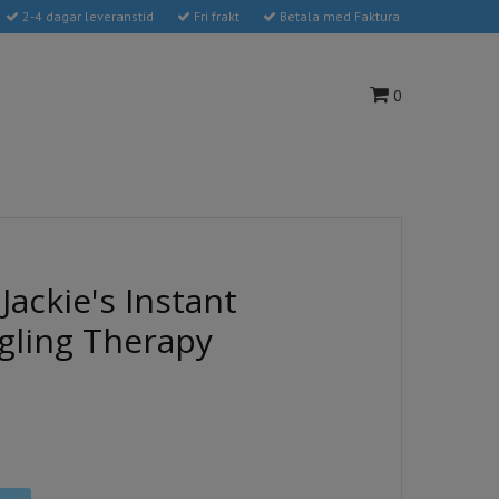
2-4 dagar leveranstid
Fri frakt
Betala med Faktura
0
Jackie's Instant
gling Therapy