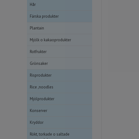
Hår
Färska produkter
Plantain
Mjölk o kakaoprodukter
Rotfrukter
Grönsaker
Risprodukter
Rice ,noodles
Mjölprodukter
Konserver
Kryddor
Rökt, torkade o saltade