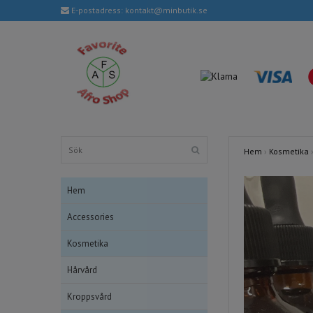
E-postadress:
kontakt@minbutik.se
Hem
›
Kosmetika
Hem
Accessories
Kosmetika
Hårvård
Kroppsvård