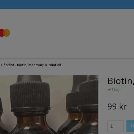
›
Hårvård
›
Biotin, Rosemary & mint oil
Biotin
I lager.
99 kr
K