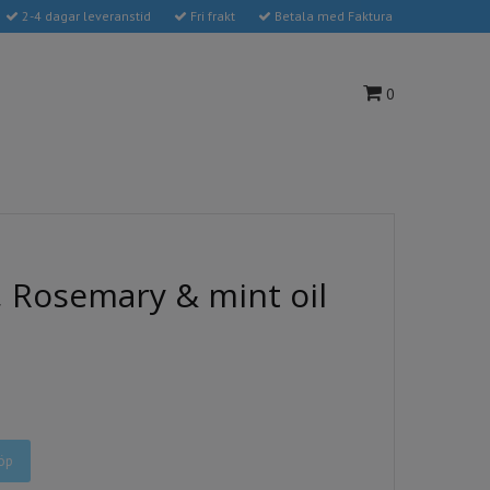
2-4 dagar leveranstid
Fri frakt
Betala med Faktura
0
, Rosemary & mint oil
öp