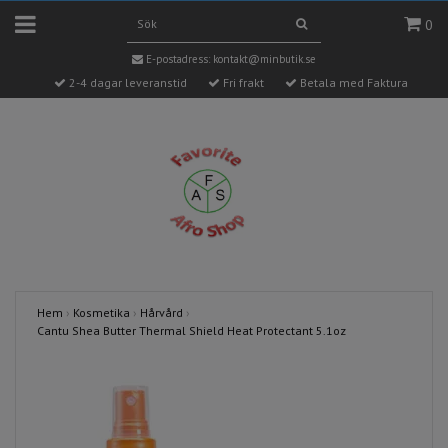
0
E-postadress:
kontakt@minbutik.se
2-4 dagar leveranstid
Fri frakt
Betala med Faktura
Hem
›
Kosmetika
›
Hårvård
›
Cantu Shea Butter Thermal Shield Heat Protectant 5.1oz