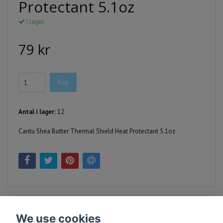
Protectant 5.1oz
I lager.
79 kr
Köp
Antal i lager:
12
Cantu Shea Butter Thermal Shield Heat Protectant 5.1oz
We use cookies