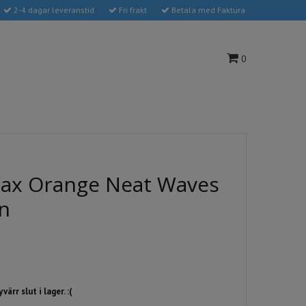
2-4 dagar leveranstid
Fri frakt
Betala med Faktura
0
ax Orange Neat Waves
in
ärr slut i lager. :(