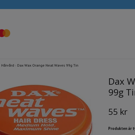
›
Hårvård
›
Dax Wax Orange Neat Waves 99g Tin
Dax W
99g T
55 kr
Produkten är tyv