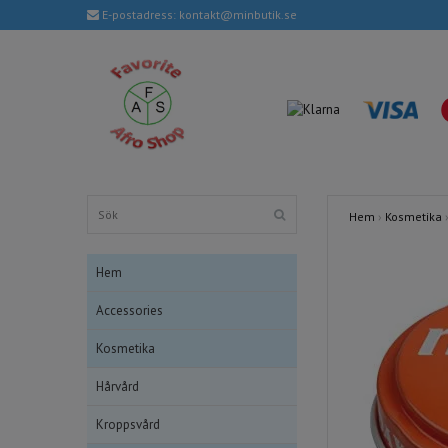
E-postadress:
kontakt@minbutik.se
Hem
›
Kosmetika
Hem
Accessories
Kosmetika
Hårvård
Kroppsvård