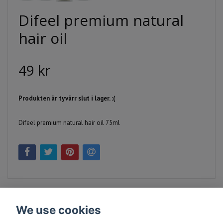
Difeel premium natural
hair oil
49 kr
Produkten är tyvärr slut i lager. :(
Difeel premium natural hair oil 75ml
We use cookies