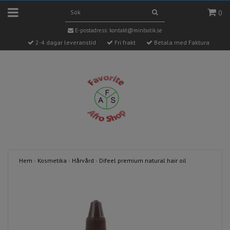
0
E-postadress:
kontakt@minbutik.se
2-4 dagar leveranstid
Fri frakt
Betala med Faktura
Hem
›
Kosmetika
›
Hårvård
›
Difeel premium natural hair oil