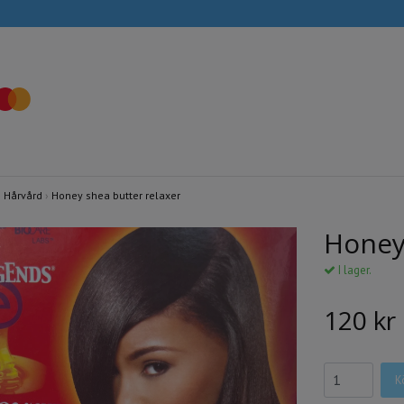
›
Hårvård
›
Honey shea butter relaxer
Honey
I lager.
120 kr
K