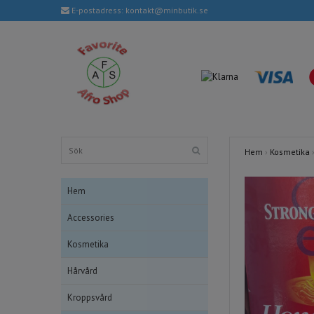
E-postadress:
kontakt@minbutik.se
Hem
›
Kosmetika
Hem
Accessories
Kosmetika
Hårvård
Kroppsvård