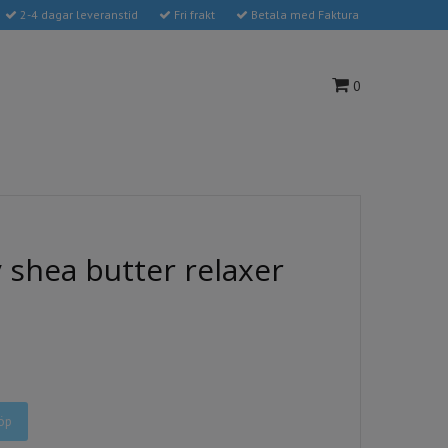
2-4 dagar leveranstid
Fri frakt
Betala med Faktura
0
 shea butter relaxer
öp