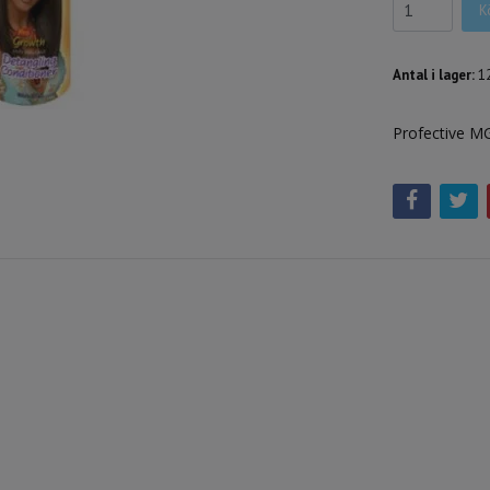
K
Antal i lager:
1
Profective M