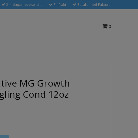
2-4 dagar leveranstid
Fri frakt
Betala med Faktura
0
ctive MG Growth
gling Cond 12oz