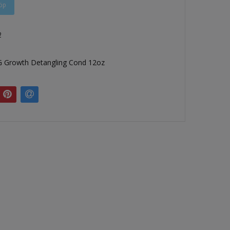
öp
2
G Growth Detangling Cond 12oz