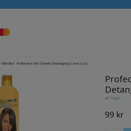
›
Hårvård
›
Profective MG Growth Detangling Cond 12oz
Profe
Detan
I lager.
99 kr