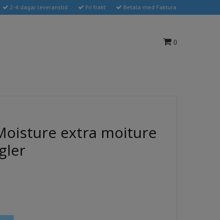
2-4 dagar leveranstid
Fri frakt
Betala med Faktura
0
Moisture extra moiture
gler