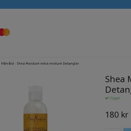
›
Hårvård
›
Shea Moisture extra moiture Detangler
Shea 
Detan
I lager.
180 kr