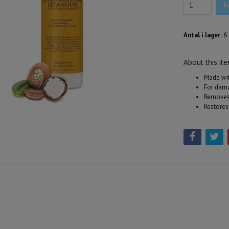
K
Antal i lager:
6
About this it
Made wit
For dama
Removes 
Restores