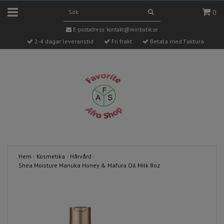
0
E-postadress:
kontakt@minbutik.se
2-4 dagar leveranstid
Fri frakt
Betala med Faktura
Hem
›
Kosmetika
›
Hårvård
›
Shea Moisture Manuka Honey & Mafura Oil Milk 8oz