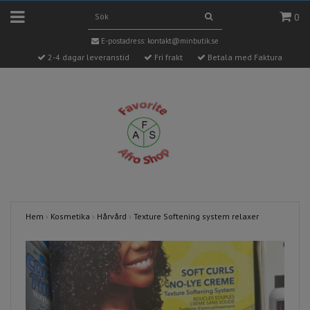
0
E-postadress:
kontakt@minbutik.se
2-4 dagar leveranstid
Fri frakt
Betala med Faktura
Hem
›
Kosmetika
›
Hårvård
›
Texture Softening system relaxer