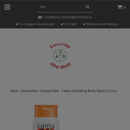
0
E-postadress:
kontakt@minbutik.se
2-4 dagar leveranstid
Fri frakt
Betala med Faktura
Hem
›
Kosmetika
›
Kroppsvård
›
Cantu Hydrating Body Wash 13.5oz