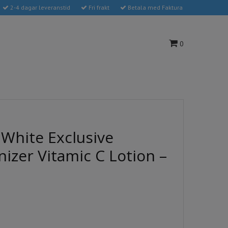
2-4 dagar leveranstid
Fri frakt
Betala med Faktura
0
 White Exclusive
izer Vitamic C Lotion –