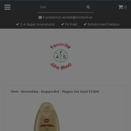
0
E-postadress:
kontakt@minbutik.se
2-4 dagar leveranstid
Fri frakt
Betala med Faktura
Hem
›
Kosmetika
›
Kroppsvård
›
Magno Gel Gold 550ml