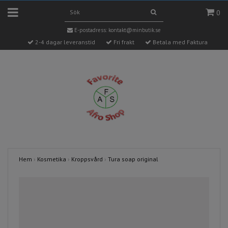
0
E-postadress:
kontakt@minbutik.se
2-4 dagar leveranstid
Fri frakt
Betala med Faktura
Hem
›
Kosmetika
›
Kroppsvård
›
Tura soap original