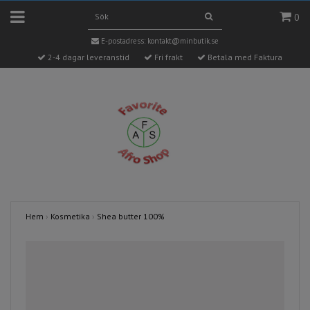
0
E-postadress:
kontakt@minbutik.se
2-4 dagar leveranstid
Fri frakt
Betala med Faktura
Hem
›
Kosmetika
›
Shea butter 100%