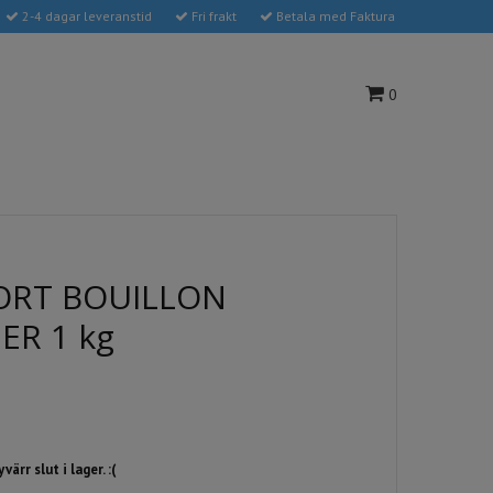
2-4 dagar leveranstid
Fri frakt
Betala med Faktura
0
ORT BOUILLON
R 1 kg
ärr slut i lager. :(