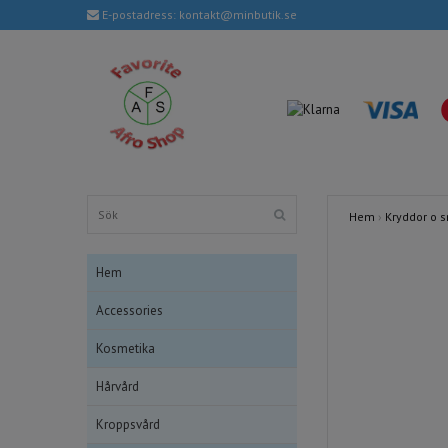
E-postadress:
kontakt@minbutik.se
Hem
›
Kryddor o 
Hem
Accessories
Kosmetika
Hårvård
Kroppsvård