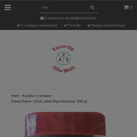
0
E-postadress:
kontakt@minbutik.se
2-4 dagar leveranstid
Fri frakt
Betala med Faktura
Hem
›
Kryddor o smaker
›
Dawa Dawa - Gold Label Bigi Mama Jar 300 gr.