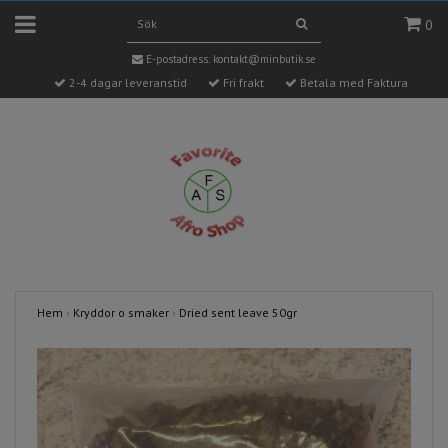
0
E-postadress:
kontakt@minbutik.se
2-4 dagar leveranstid
Fri frakt
Betala med Faktura
Hem
›
Kryddor o smaker
›
Dried sent leave 50gr