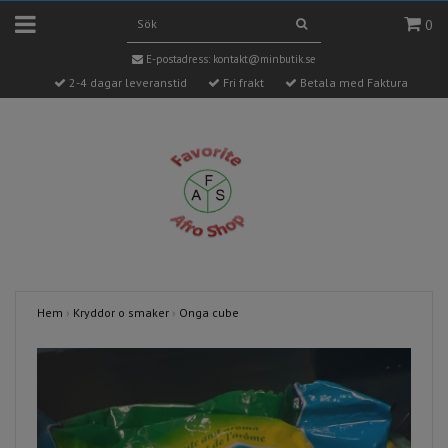
0
E-postadress:
kontakt@minbutik.se
2-4 dagar leveranstid
Fri frakt
Betala med Faktura
Hem
›
Kryddor o smaker
›
Onga cube