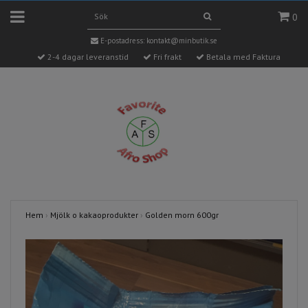
0
E-postadress:
kontakt@minbutik.se
2-4 dagar leveranstid
Fri frakt
Betala med Faktura
Hem
›
Mjölk o kakaoprodukter
›
Golden morn 600gr