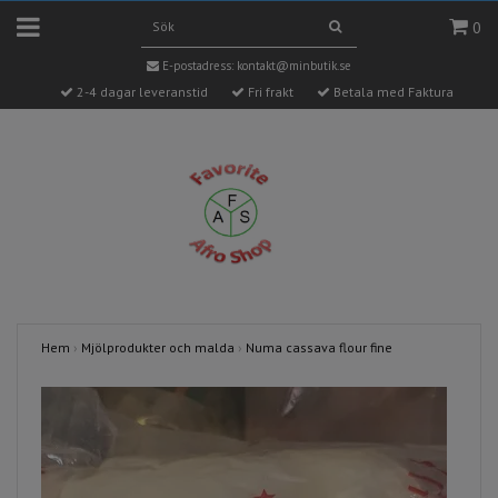
0
E-postadress:
kontakt@minbutik.se
2-4 dagar leveranstid
Fri frakt
Betala med Faktura
Hem
›
Mjölprodukter och malda
›
Numa cassava flour fine