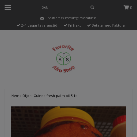
0
E-postadress:
kontakt@minbutik.se
2-4 dagar leveranstid
Fri frakt
Betala med Faktura
Hem
›
Oljor
›
Guinea fresh palm oil 5 Lt