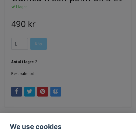
I lager.
490 kr
Köp
Antal i lager:
2
Best palm oil
We use cookies