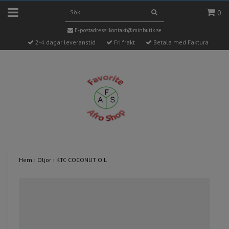
0
E-postadress:
kontakt@minbutik.se
2-4 dagar leveranstid
Fri frakt
Betala med Faktura
Hem
›
Oljor
›
KTC COCONUT OIL