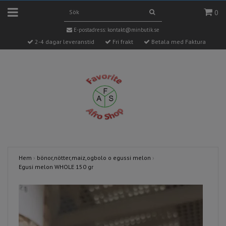
0
E-postadress:
kontakt@minbutik.se
2-4 dagar leveranstid
Fri frakt
Betala med Faktura
Hem
›
bönor,nötter,maiz,ogbolo o egussi melon
›
Egusi melon WHOLE 150 gr