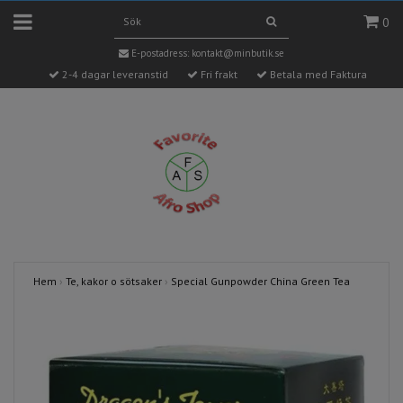
0
E-postadress:
kontakt@minbutik.se
2-4 dagar leveranstid
Fri frakt
Betala med Faktura
Hem
›
Te, kakor o sötsaker
›
Special Gunpowder China Green Tea