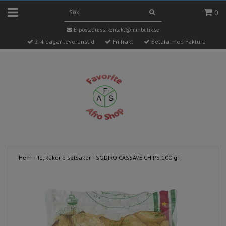
0
E-postadress:
kontakt@minbutik.se
2-4 dagar leveranstid
Fri frakt
Betala med Faktura
Hem
›
Te, kakor o sötsaker
›
SODIRO CASSAVE CHIPS 100 gr