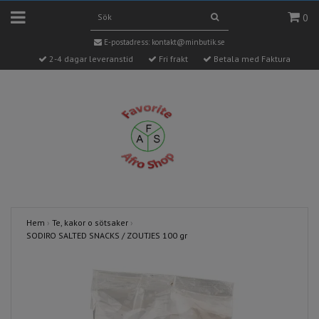
0
E-postadress:
kontakt@minbutik.se
2-4 dagar leveranstid
Fri frakt
Betala med Faktura
Hem
›
Te, kakor o sötsaker
›
SODIRO SALTED SNACKS / ZOUTJES 100 gr